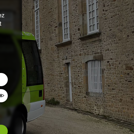
ez
t
Montrer le mot de passe