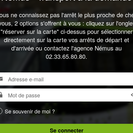
ous ne connaissez pas l'arrêt le plus proche de ch
vous, 2 options s'offrent à vous : cliquez sur l'ongle
"réserver sur la carte" ci-dessus pour sélectionner
directement sur la carte vos arrêts de départ et
d'arrivée ou contactez l'agence Némus au
02.33.65.80.80.
resse
ur
us
l
necter,
t
seigner
re
sse
Se souvenir de moi ?
resse
l
Se connecter