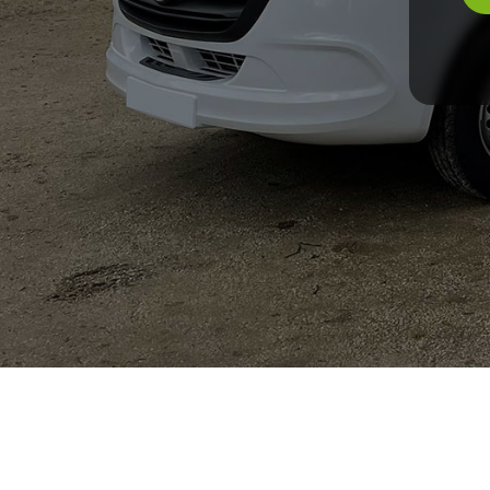
Me
No
Me