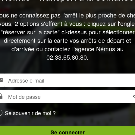
ous ne connaissez pas l'arrêt le plus proche de ch
vous, 2 options s'offrent à vous : cliquez sur l'ongle
"réserver sur la carte" ci-dessus pour sélectionner
directement sur la carte vos arrêts de départ et
d'arrivée ou contactez l'agence Némus au
02.33.65.80.80.
resse
ur
us
l
necter,
t
seigner
re
sse
Se souvenir de moi ?
resse
l
Se connecter