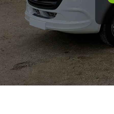
Me
No
Me