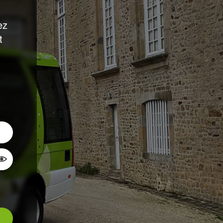
ez
t
Montrer le mot de passe