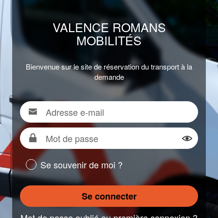
VALENCE ROMANS
MOBILITÉS
Bienvenue sur le site de réservation du transport à la
demande
Adresse
Pour
e-
vous
mail
connecter,
Mot
renseigner
de
Montrer
votre
passe
Se souvenir de moi ?
adresse
e-
mail
Se connecter
Mot de passe oublié ou première connexion ?